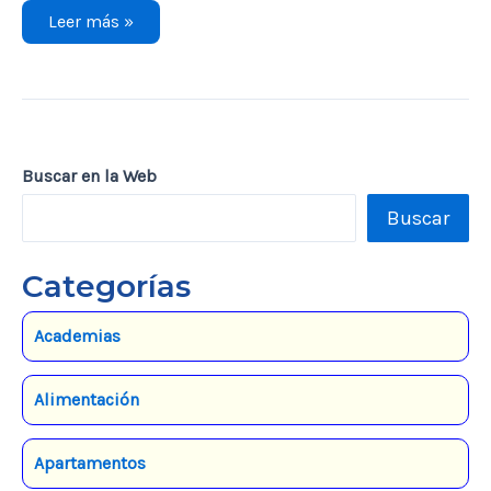
Estanco
Leer más »
BarrioCanal
Buscar en la Web
Buscar
Categorías
Academias
Alimentación
Apartamentos