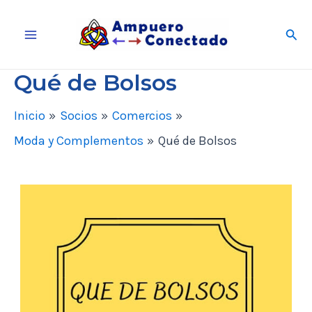
Ir
Busc
al
Main
contenido
Qué de Bolsos
Menu
Inicio
Socios
Comercios
Moda y Complementos
Qué de Bolsos