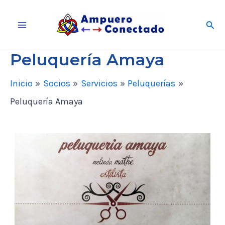
Ir
Busc
al
Main
contenido
Peluquería Amaya
Menu
Inicio
Socios
Servicios
Peluquerías
Peluquería Amaya