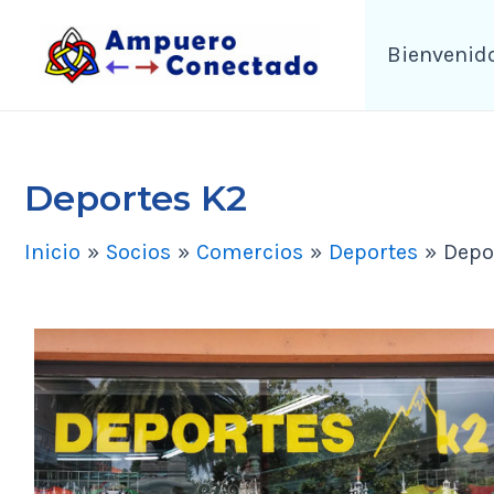
Ir
Bienvenid
al
contenido
Deportes K2
Inicio
Socios
Comercios
Deportes
Depo