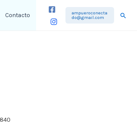
ampueroconecta
Busca
Contacto
do@gmail.com
9840