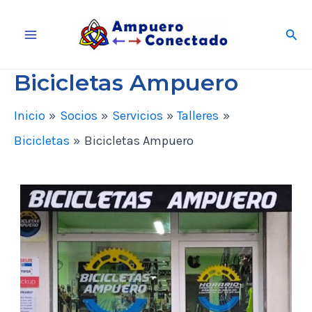
Ir
Busc
al
Main
contenido
Bicicletas Ampuero
Menu
Inicio
Socios
Servicios
Talleres
Bicicletas
Bicicletas Ampuero